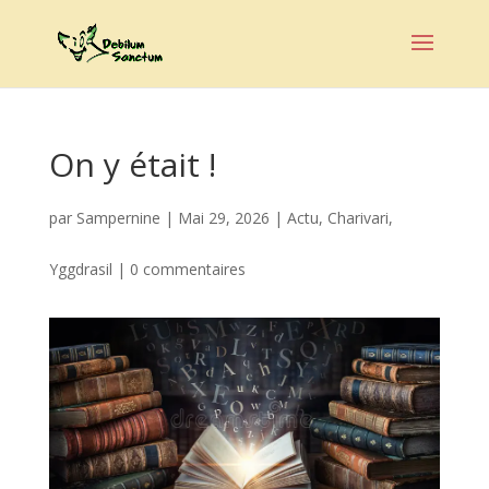
On y était !
par
Sampernine
|
Mai 29, 2026
|
Actu
,
Charivari
,
Yggdrasil
|
0 commentaires